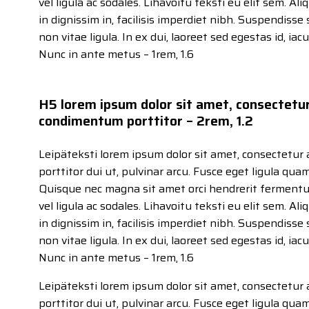
vel ligula ac sodales. Lihavoitu teksti eu elit sem. Al
in dignissim in, facilisis imperdiet nibh. Suspendisse 
non vitae ligula. In ex dui, laoreet sed egestas id, iac
Nunc in ante metus – 1rem, 1.6
H5 lorem ipsum dolor sit amet, consectetur 
condimentum porttitor – 2rem, 1.2
Leipäteksti lorem ipsum dolor sit amet, consectetur 
porttitor dui ut, pulvinar arcu. Fusce eget ligula qua
Quisque nec magna sit amet orci hendrerit ferment
vel ligula ac sodales. Lihavoitu teksti eu elit sem. Al
in dignissim in, facilisis imperdiet nibh. Suspendisse 
non vitae ligula. In ex dui, laoreet sed egestas id, iac
Nunc in ante metus – 1rem, 1.6
Leipäteksti lorem ipsum dolor sit amet, consectetur 
porttitor dui ut, pulvinar arcu. Fusce eget ligula qua