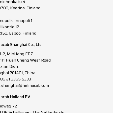
miehenkatu 4
0780, Kaarina, Finland
nopolis Innopoli 1
iikantie 12
2150, Espoo, Finland
acab Shanghai Co., Ltd.
 1-2, MinHang EPZ
3111 Huan Cheng West Road
xian Distr.
ghai 201401, China
 +86 21 3365 5333
s.shanghai@helmacab.com
acab Holland BV
ndweg 72
 DB Schelluinen, The Netherlands