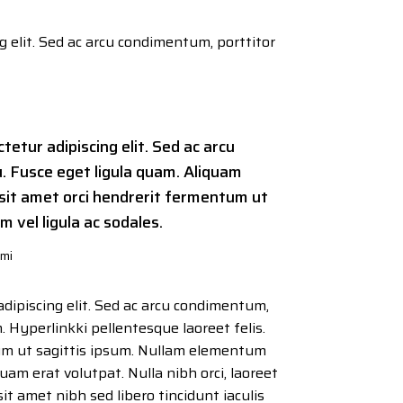
g elit. Sed ac arcu condimentum, porttitor
etur adipiscing elit. Sed ac arcu
u. Fusce eget ligula quam. Aliquam
 sit amet orci hendrerit fermentum ut
 vel ligula ac sodales.
imi
adipiscing elit. Sed ac arcu condimentum,
m. Hyperlinkki pellentesque laoreet felis.
um ut sagittis ipsum. Nullam elementum
iquam erat volutpat. Nulla nibh orci, laoreet
sit amet nibh sed libero tincidunt iaculis