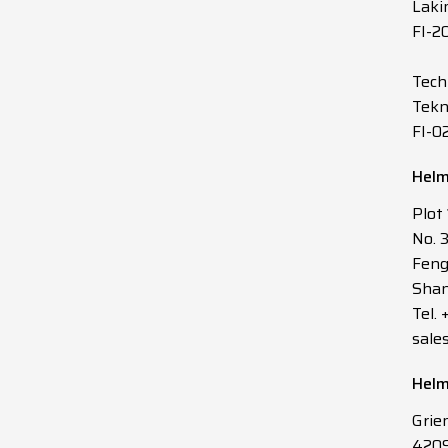
Laki
FI-2
Tech
Tekn
FI-0
Helm
Plot
No. 
Feng
Shan
Tel.
sale
Helm
Grie
4209