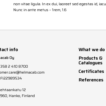
non vitae ligula. In ex dui, laoreet sed egestas id, iac
Nunc in ante metus – 1rem, 1.6
tact info
What we do
Products &
acab Oy
Catalogues
+358 2 410 8700
Certificates
omer.care@helmacab.com
 FI22989534
References
tehtaankatu 12
0960, Hanko, Finland