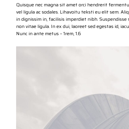
Quisque nec magna sit amet orci hendrerit ferment
vel ligula ac sodales. Lihavoitu teksti eu elit sem. Al
in dignissim in, facilisis imperdiet nibh. Suspendisse 
non vitae ligula. In ex dui, laoreet sed egestas id, iac
Nunc in ante metus – 1rem, 1.6