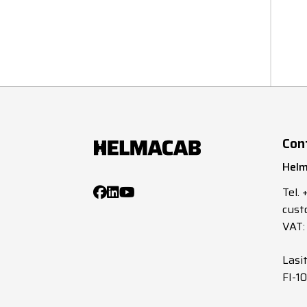
Con
Helm
Tel.
cust
VAT:
Lasi
FI-1