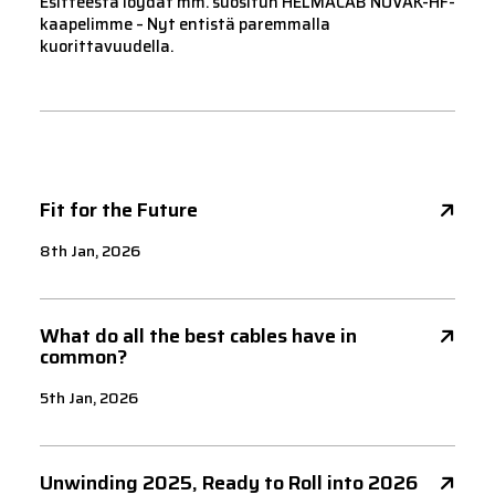
Esitteestä löydät mm. suositun HELMACAB NOVAK-HF-
kaapelimme – Nyt entistä paremmalla
kuorittavuudella.
Fit for the Future
8th Jan, 2026
What do all the best cables have in
common?
5th Jan, 2026
Unwinding 2025, Ready to Roll into 2026