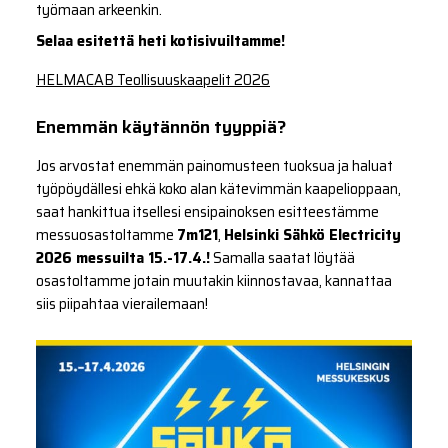
työmaan arkeenkin.
Selaa esitettä heti kotisivuiltamme!
HELMACAB Teollisuuskaapelit 2026
Enemmän käytännön tyyppiä?
Jos arvostat enemmän painomusteen tuoksua ja haluat
työpöydällesi ehkä koko alan kätevimmän kaapelioppaan,
saat hankittua itsellesi ensipainoksen esitteestämme
messuosastoltamme
7m121
,
Helsinki Sähkö Electricity
2026 messuilta 15.-17.4.!
Samalla saatat löytää
osastoltamme jotain muutakin kiinnostavaa, kannattaa
siis piipahtaa vierailemaan!