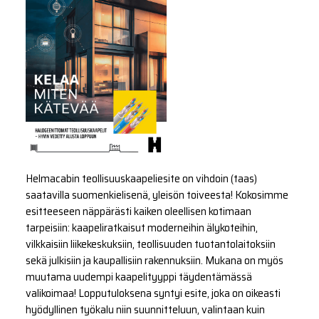
Helmacabin teollisuuskaapeliesite on vihdoin (taas)
saatavilla suomenkielisenä, yleisön toiveesta! Kokosimme
esitteeseen näppärästi kaiken oleellisen kotimaan
tarpeisiin: kaapeliratkaisut moderneihin älykoteihin,
vilkkaisiin liikekeskuksiin, teollisuuden tuotantolaitoksiin
sekä julkisiin ja kaupallisiin rakennuksiin. Mukana on myös
muutama uudempi kaapelityyppi täydentämässä
valikoimaa! Lopputuloksena syntyi esite, joka on oikeasti
hyödyllinen työkalu niin suunnitteluun, valintaan kuin